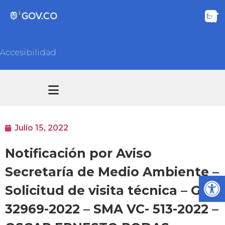
Accesibilidad
Transparencia y acceso información pública
Atención y Servicios a la ciudadanía
Julio 15, 2022
Notificación por Aviso
Secretaría de Medio Ambiente –
Ab
Solicitud de visita técnica – GED
32969-2022 – SMA VC- 513-2022 –