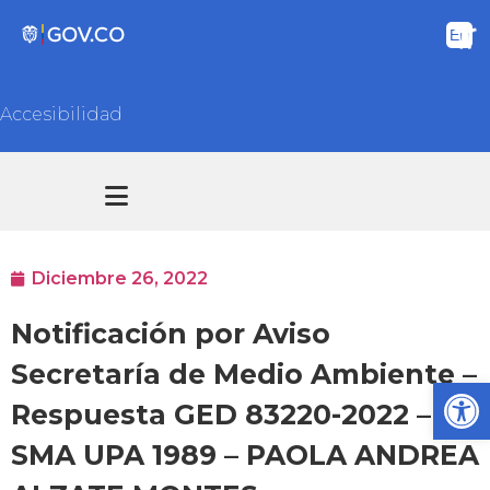
Accesibilidad
Transparencia y acceso información pública
Atención y Servicios a la ciudadanía
Diciembre 26, 2022
Notificación por Aviso
Secretaría de Medio Ambiente –
Ab
Respuesta GED 83220-2022 –
SMA UPA 1989 – PAOLA ANDREA