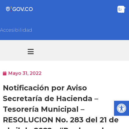
Accesibilidad
Transparencia y acceso información pública
Atención y Servicios a la ciudadanía
Mayo 31, 2022
Notificación por Aviso
Secretaría de Hacienda –
Ab
Tesorería Municipal –
RESOLUCION No. 283 del 21 de