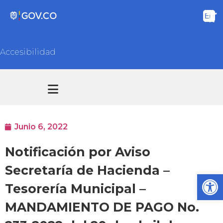
Accesibilidad
Transparencia y acceso información pública
Atención y Servicios a la ciudadanía
Junio 6, 2022
Notificación por Aviso
Secretaría de Hacienda –
Ab
Tesorería Municipal –
MANDAMIENTO DE PAGO No.