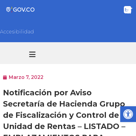
Accesibilidad
Transparencia y acceso información pública
Atención y Servicios a la ciudadanía
Marzo 7, 2022
Notificación por Aviso
Secretaría de Hacienda Grupo
Ab
de Fiscalización y Control de la
Unidad de Rentas – LISTADO –