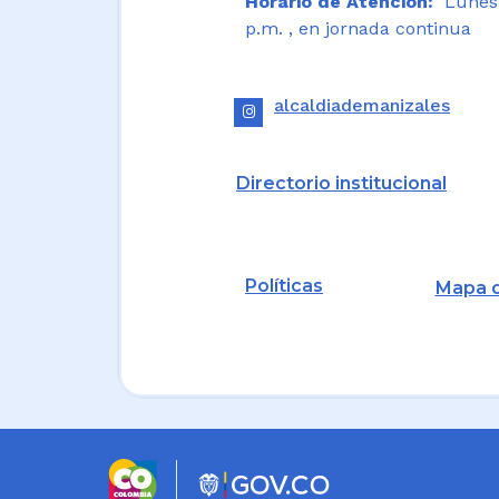
Horario de Atención:
Lunes a
p.m. , en jornada continua
alcaldiademanizales
Directorio institucional
Políticas
Mapa d