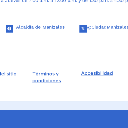
 Jueves de 7:00 a.m. a 12:00 p.m. y de 1:30 p.m. a 4:30 p
Alcaldía de Manizales
@CiudadManizale
Accesibilidad
el sitio
Términos y
condiciones