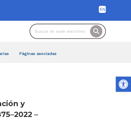
arías
Páginas asociadas
Ab
ación y
875–2022 –