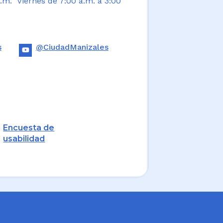
.m. Viernes de 7:00 a.m. a 3:00
s
@CiudadManizales
Encuesta de
usabilidad