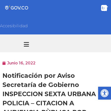
Accesibilidad
Transparencia y acceso información pública
Atención y Servicios a la ciudadanía
Junio 16, 2022
Notificación por Aviso
Secretaría de Gobierno
Ab
INSPECCION SEXTA URBANA DE
POLICIA – CITACION A