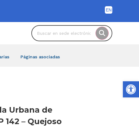
arías
Páginas asociadas
Ab
nda Urbana de
P 142 – Quejoso