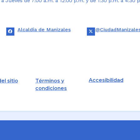
 Jueves de 7:00 a.m. a 12:00 p.m. y de 1:30 p.m. a 4:30 p
Alcaldía de Manizales
@CiudadManizale
Accesibilidad
el sitio
Términos y
condiciones