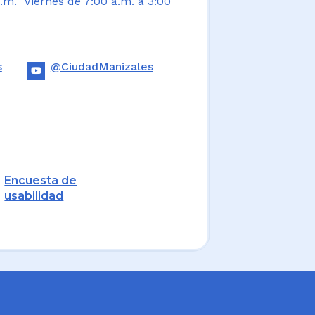
.m. Viernes de 7:00 a.m. a 3:00
s
@CiudadManizales
Encuesta de
usabilidad