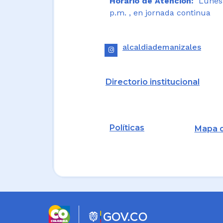
Horario de Atención:
Lunes a
p.m. , en jornada continua
alcaldiademanizales
Directorio institucional
Políticas
Mapa d