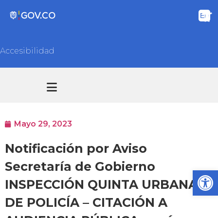
Accesibilidad
Transparencia y acceso información pública
Atención y Servicios a la ciudadanía
Mayo 29, 2023
Notificación por Aviso
Secretaría de Gobierno
Ab
INSPECCIÓN QUINTA URBANA
DE POLICÍA – CITACIÓN A