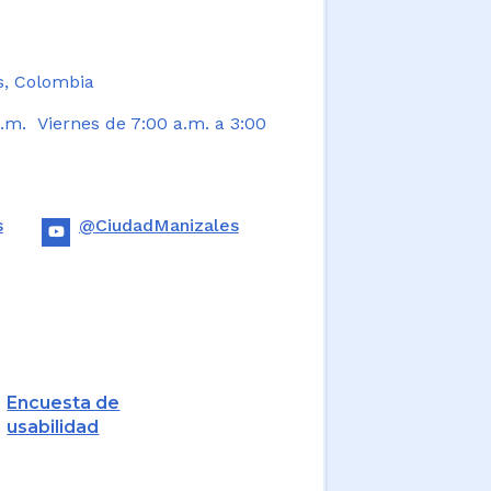
s, Colombia
.m. Viernes de 7:00 a.m. a 3:00
s
@CiudadManizales
Encuesta de
usabilidad