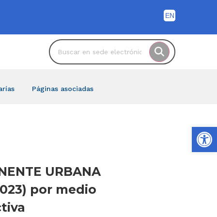
arías
Páginas asociadas
Ab
RMANENTE URBANA
2023) por medio
tiva