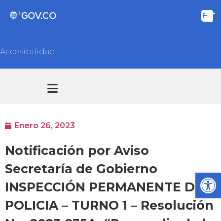
Accesibilidad
Transparencia y acceso información pública
Atención y Servicios a la ciudadanía
Enero 26, 2023
Notificación por Aviso
Secretaría de Gobierno
Ab
INSPECCIÓN PERMANENTE DE
POLICIA – TURNO 1 – Resolución