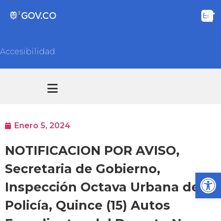
Accesibilidad
Transparencia y acceso información pública
Atención y Servicios a la ciudadanía
Enero 5, 2024
NOTIFICACION POR AVISO,
Secretaria de Gobierno,
Ab
Inspección Octava Urbana de
Policía, Quince (15) Autos