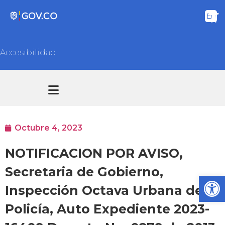
Accesibilidad
Transparencia y acceso información pública
Atención y Servicios a la ciudadanía
Octubre 4, 2023
NOTIFICACION POR AVISO,
Secretaria de Gobierno,
Ab
Inspección Octava Urbana de
Policía, Auto Expediente 2023-