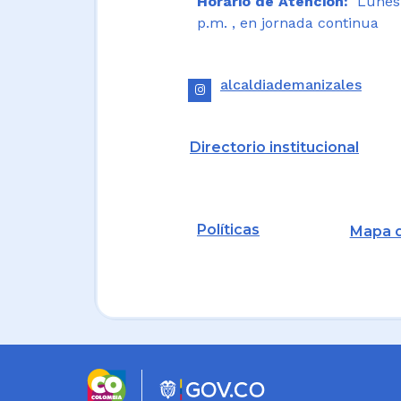
Horario de Atención:
Lunes a
p.m. , en jornada continua
alcaldiademanizales
Directorio institucional
Políticas
Mapa d