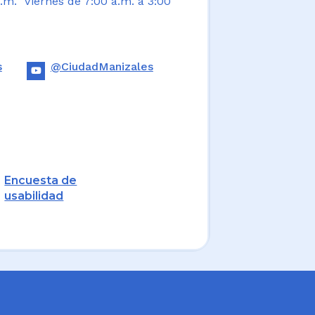
.m. Viernes de 7:00 a.m. a 3:00
s
@CiudadManizales
Encuesta de
usabilidad