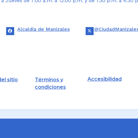
 Jueves de 7:00 a.m. a 12:00 p.m. y de 1:30 p.m. a 4:30 p
Alcaldía de Manizales
@CiudadManizale
Accesibilidad
el sitio
Términos y
condiciones