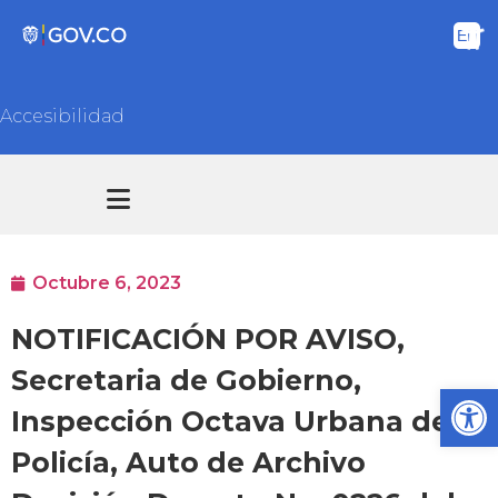
Accesibilidad
Transparencia y acceso información pública
Atención y Servicios a la ciudadanía
Octubre 6, 2023
NOTIFICACIÓN POR AVISO,
Secretaria de Gobierno,
Ab
Inspección Octava Urbana de
Policía, Auto de Archivo