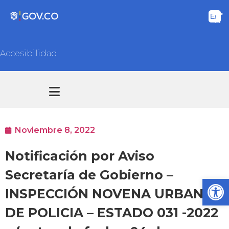
Accesibilidad
Transparencia y acceso información pública
Atención y Servicios a la ciudadanía
Noviembre 8, 2022
Notificación por Aviso
Secretaría de Gobierno –
Ab
INSPECCIÓN NOVENA URBANA
DE POLICIA – ESTADO 031 -2022