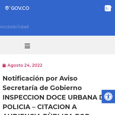
Accesibilidad
Transparencia y acceso información pública
Atención y Servicios a la ciudadanía
Agosto 24, 2022
Notificación por Aviso
Secretaría de Gobierno
Ab
INSPECCION DOCE URBANA DE
POLICIA – CITACION A