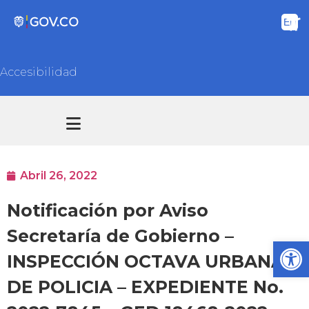
Accesibilidad
Transparencia y acceso información pública
Atención y Servicios a la ciudadanía
Abril 26, 2022
Notificación por Aviso
Secretaría de Gobierno –
Ab
INSPECCIÓN OCTAVA URBANA
DE POLICIA – EXPEDIENTE No.