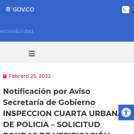
Accesibilidad
Transparencia y acceso información pública
Atención y Servicios a la ciudadanía
Febrero 25, 2022
Notificación por Aviso
Secretaría de Gobierno
Ab
INSPECCION CUARTA URBANA
DE POLICIA – SOLICITUD