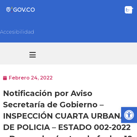
Accesibilidad
Transparencia y acceso información pública
Atención y Servicios a la ciudadanía
Febrero 24, 2022
Notificación por Aviso
Secretaría de Gobierno –
Ab
INSPECCIÓN CUARTA URBANA
DE POLICIA – ESTADO 002-2022