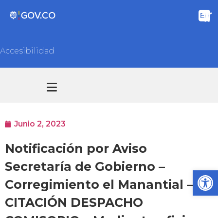
Accesibilidad
Transparencia y acceso información pública
Atención y Servicios a la ciudadanía
Junio 2, 2023
Notificación por Aviso
Secretaría de Gobierno –
Ab
Corregimiento el Manantial –
CITACIÓN DESPACHO