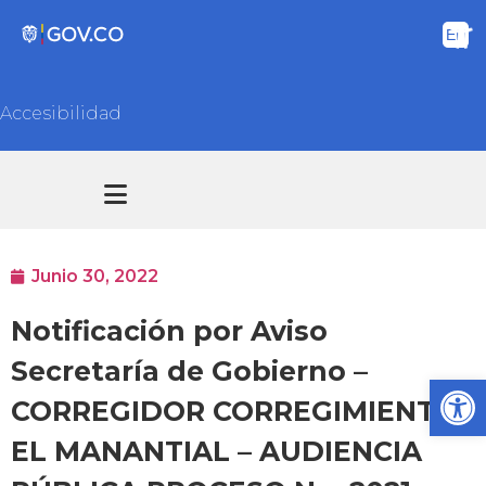
Accesibilidad
Transparencia y acceso información pública
Atención y Servicios a la ciudadanía
Junio 30, 2022
Notificación por Aviso
Secretaría de Gobierno –
Ab
CORREGIDOR CORREGIMIENTO
EL MANANTIAL – AUDIENCIA