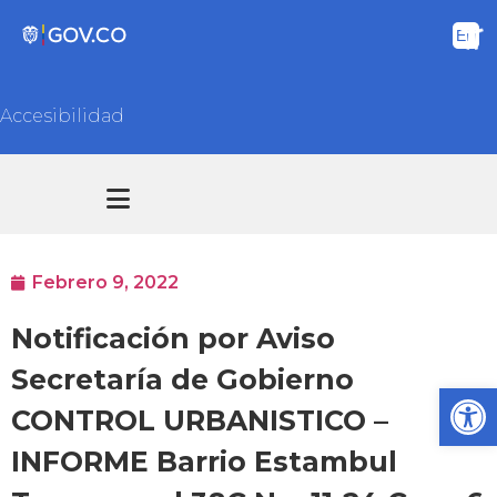
Accesibilidad
Transparencia y acceso información pública
Atención y Servicios a la ciudadanía
Febrero 9, 2022
Notificación por Aviso
Secretaría de Gobierno
Ab
CONTROL URBANISTICO –
INFORME Barrio Estambul