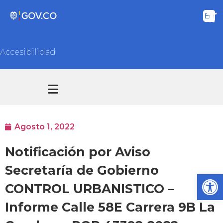
Accesibilidad
Transparencia y acceso información pública
Atención y Servicios a la ciudadanía
Agosto 1, 2022
Notificación por Aviso
Secretaría de Gobierno
Ab
CONTROL URBANISTICO –
Informe Calle 58E Carrera 9B La