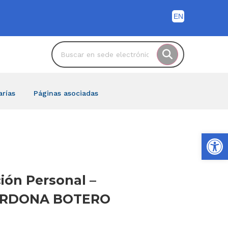
arías
Páginas asociadas
Ab
ción Personal –
 CARDONA BOTERO