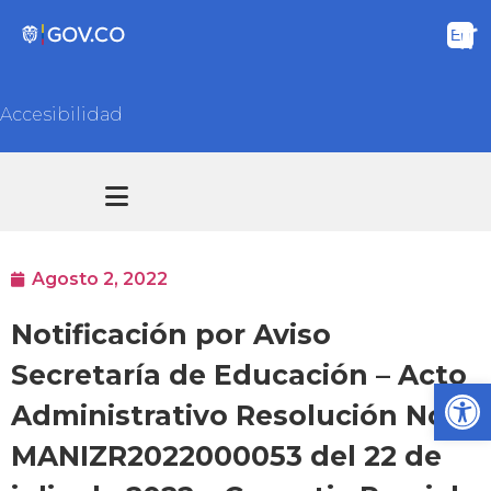
Accesibilidad
Transparencia y acceso información pública
Atención y Servicios a la ciudadanía
Agosto 2, 2022
Notificación por Aviso
Secretaría de Educación – Acto
Ab
Administrativo Resolución No.
MANIZR2022000053 del 22 de