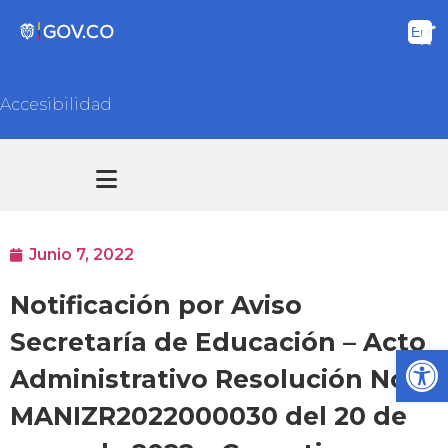
Accesibilidad
Transparencia y acceso información pública
Atención y Servicios a la ciudadanía
Junio 7, 2022
Notificación por Aviso
Secretaría de Educación – Acto
Ab
Administrativo Resolución No.
MANIZR2022000030 del 20 de