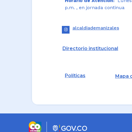
Horario de Atención:
Lunes a
p.m. , en jornada continua
alcaldiademanizales
Directorio institucional
Políticas
Mapa d