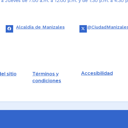
 Jueves de 7:00 a.m. a 12:00 p.m. y de 1:30 p.m. a 4:30 p
Alcaldía de Manizales
@CiudadManizale
Accesibilidad
el sitio
Términos y
condiciones