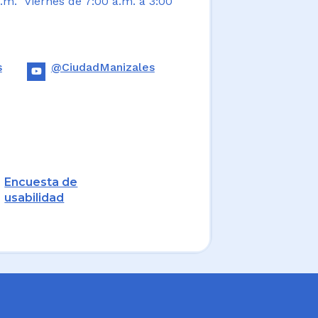
.m. Viernes de 7:00 a.m. a 3:00
s
@CiudadManizales
Encuesta de
usabilidad