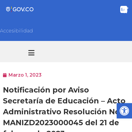
Accesibilidad
Transparencia y acceso información pública
Atención y Servicios a la ciudadanía
Marzo 1, 2023
Notificación por Aviso
Secretaría de Educación – Acto
Ab
Administrativo Resolución No.
MANIZD2023000045 del 21 de