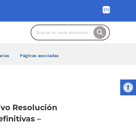
arías
Páginas asociadas
Ab
ivo Resolución
initivas –