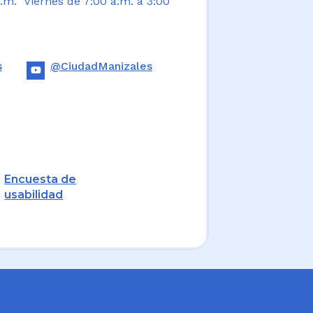
.m. Viernes de 7:00 a.m. a 3:00
s
@CiudadManizales
Encuesta de
usabilidad