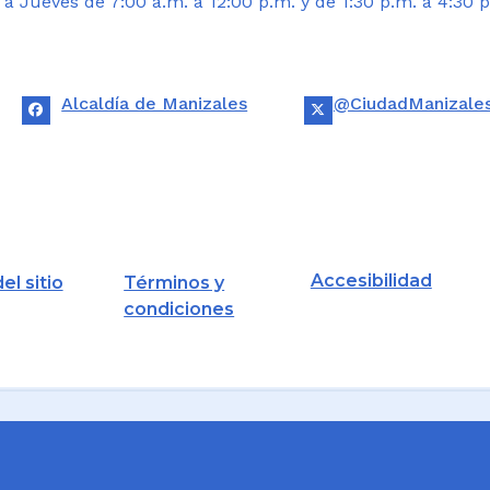
 Jueves de 7:00 a.m. a 12:00 p.m. y de 1:30 p.m. a 4:30 p
Alcaldía de Manizales
@CiudadManizale
Accesibilidad
el sitio
Términos y
condiciones