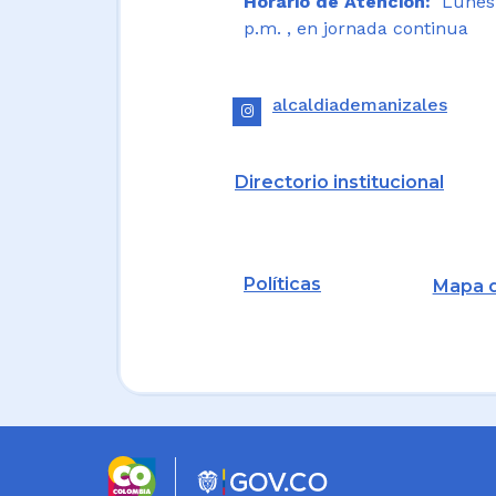
Horario de Atención:
Lunes a
p.m. , en jornada continua
alcaldiademanizales
Directorio institucional
Políticas
Mapa d