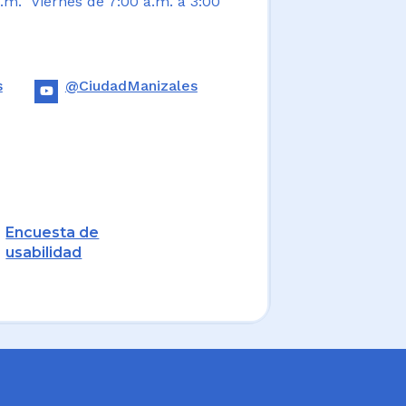
.m. Viernes de 7:00 a.m. a 3:00
s
@CiudadManizales
Encuesta de
usabilidad