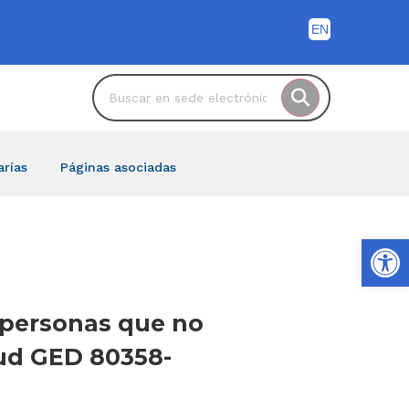
arías
Páginas asociadas
Ab
e personas que no
itud GED 80358-