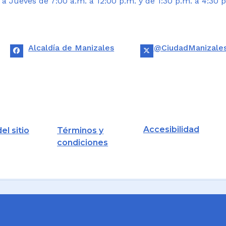
 Jueves de 7:00 a.m. a 12:00 p.m. y de 1:30 p.m. a 4:30 p
Alcaldía de Manizales
@CiudadManizale
Accesibilidad
el sitio
Términos y
condiciones