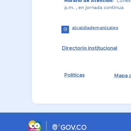
Horario de Atención:
Lunes a
p.m. , en jornada continua
alcaldiademanizales
Directorio institucional
Políticas
Mapa d