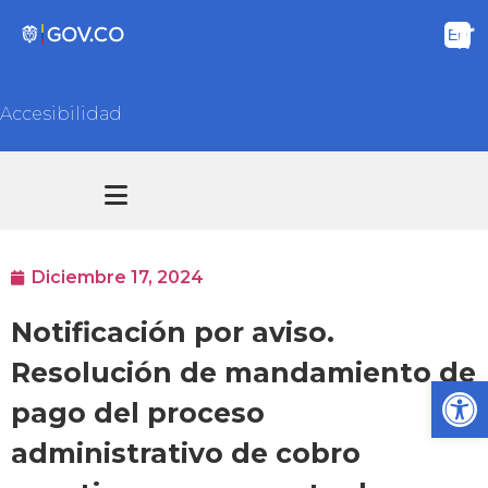
Accesibilidad
Transparencia y acceso información pública
Atención y Servicios a la ciudadanía
Diciembre 17, 2024
Notificación por aviso.
Resolución de mandamiento de
Ab
pago del proceso
administrativo de cobro