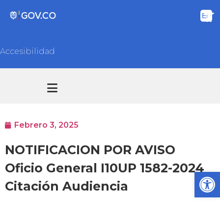
Accesibilidad
Transparencia y acceso información pública
Atención y Servicios a la ciudadanía
Febrero 3, 2025
NOTIFICACION POR AVISO
Oficio General I10UP 1582-2024
Ab
Citación Audiencia