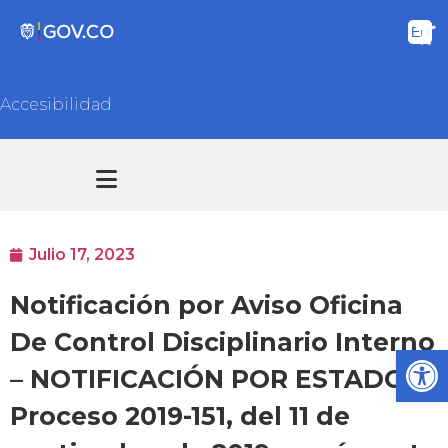
Accesibilidad
Transparencia y acceso información pública
Atención y Servicios a la ciudadanía
Julio 17, 2023
Notificación por Aviso Oficina
De Control Disciplinario Interno
Ab
– NOTIFICACIÓN POR ESTADO –
Proceso 2019-151, del 11 de