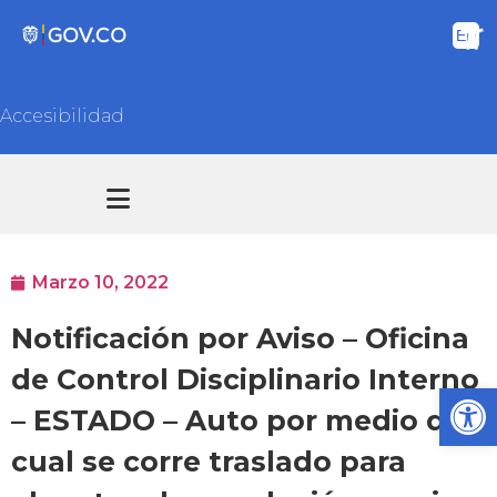
Accesibilidad
Transparencia y acceso información pública
Atención y Servicios a la ciudadanía
Marzo 10, 2022
Notificación por Aviso – Oficina
de Control Disciplinario Interno
Ab
– ESTADO – Auto por medio del
cual se corre traslado para