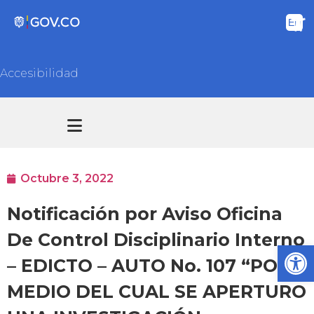
Accesibilidad
Transparencia y acceso información pública
Atención y Servicios a la ciudadanía
Octubre 3, 2022
Notificación por Aviso Oficina
De Control Disciplinario Interno
Ab
– EDICTO – AUTO No. 107 “POR
MEDIO DEL CUAL SE APERTURO