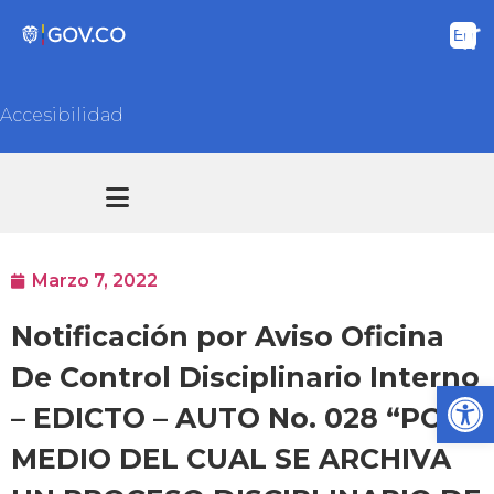
Accesibilidad
Transparencia y acceso información pública
Atención y Servicios a la ciudadanía
Marzo 7, 2022
Notificación por Aviso Oficina
De Control Disciplinario Interno
Ab
– EDICTO – AUTO No. 028 “POR
MEDIO DEL CUAL SE ARCHIVA