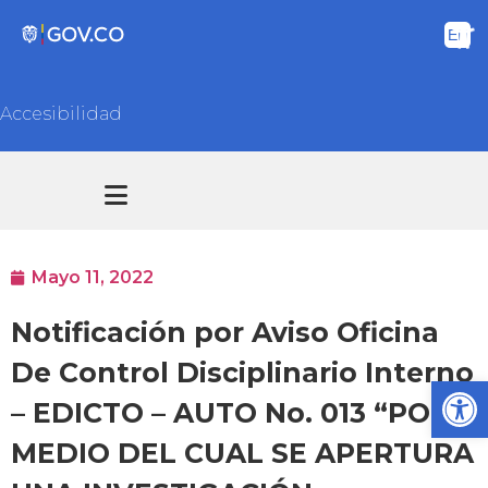
Accesibilidad
Transparencia y acceso información pública
Atención y Servicios a la ciudadanía
Mayo 11, 2022
Notificación por Aviso Oficina
De Control Disciplinario Interno
Ab
– EDICTO – AUTO No. 013 “POR
MEDIO DEL CUAL SE APERTURA