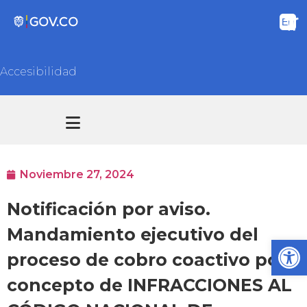
Accesibilidad
Transparencia y acceso información pública
Atención y Servicios a la ciudadanía
Noviembre 27, 2024
Notificación por aviso.
Mandamiento ejecutivo del
Ab
proceso de cobro coactivo por
concepto de INFRACCIONES AL