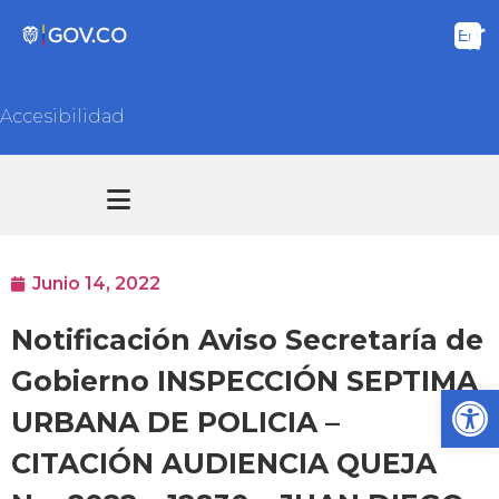
Accesibilidad
Transparencia y acceso información pública
Atención y Servicios a la ciudadanía
Junio 14, 2022
Notificación Aviso Secretaría de
Gobierno INSPECCIÓN SEPTIMA
Ab
URBANA DE POLICIA –
CITACIÓN AUDIENCIA QUEJA