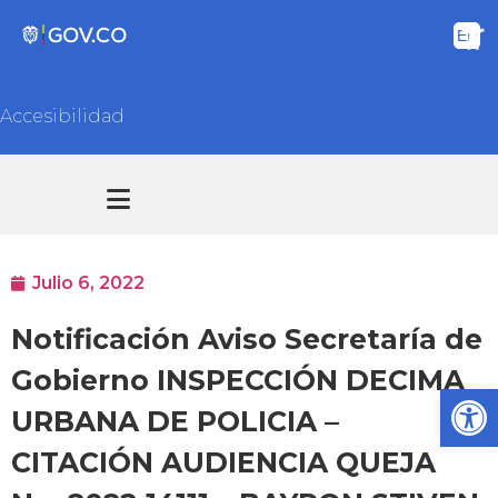
Accesibilidad
Transparencia y acceso información pública
Atención y Servicios a la ciudadanía
Julio 6, 2022
Notificación Aviso Secretaría de
Gobierno INSPECCIÓN DECIMA
Ab
URBANA DE POLICIA –
CITACIÓN AUDIENCIA QUEJA