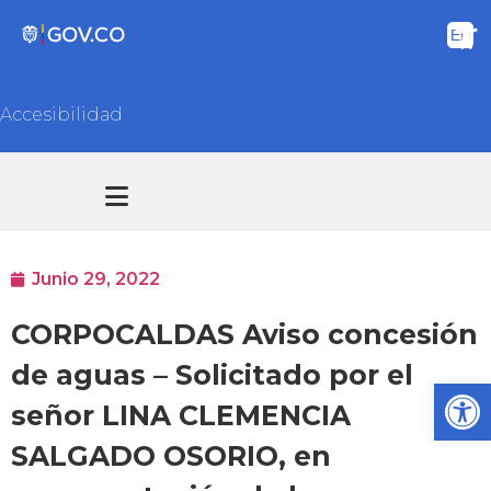
Accesibilidad
Transparencia y acceso información pública
Atención y Servicios a la ciudadanía
Junio 29, 2022
CORPOCALDAS Aviso concesión
de aguas – Solicitado por el
Ab
señor LINA CLEMENCIA
SALGADO OSORIO, en