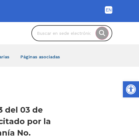
arías
Páginas asociadas
Ab
 del 03 de
citado por la
anía No.