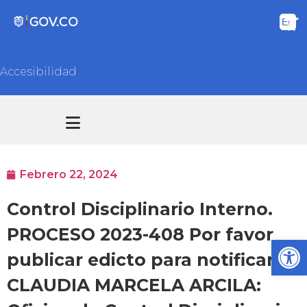
Accesibilidad
Transparencia y acceso información pública
Atención y Servicios a la ciudadanía
Febrero 22, 2024
Control Disciplinario Interno.
PROCESO 2023-408 Por favor
Ab
publicar edicto para notificar a
CLAUDIA MARCELA ARCILA: