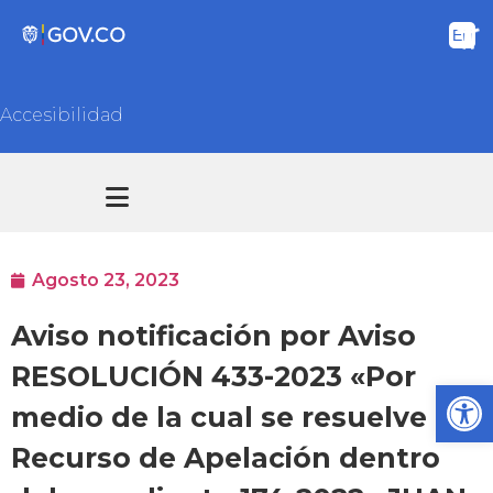
Accesibilidad
Transparencia y acceso información pública
Atención y Servicios a la ciudadanía
Agosto 23, 2023
Aviso notificación por Aviso
RESOLUCIÓN 433-2023 «Por
Ab
medio de la cual se resuelve un
Recurso de Apelación dentro