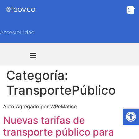
Accesibilidad
Transparencia y acceso información pública
Atención y Servicios a la ciudadanía
Categoría:
TransportePúblico
Auto Agregado por WPeMatico
Ab
Nuevas tarifas de
transporte público para