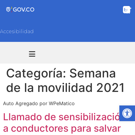
Accesibilidad
Transparencia y acceso información pública
Atención y Servicios a la ciudadanía
Categoría:
Semana
de la movilidad 2021
Auto Agregado por WPeMatico
Ab
Llamado de sensibilización
a conductores para salvar