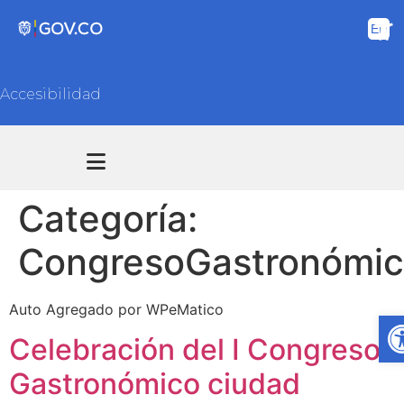
Accesibilidad
Transparencia y acceso información pública
Atención y Servicios a la ciudadanía
Categoría:
CongresoGastronómi
Auto Agregado por WPeMatico
A
Celebración del I Congreso
Gastronómico ciudad