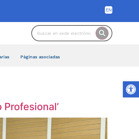
arías
Páginas asociadas
Ab
o Profesional’