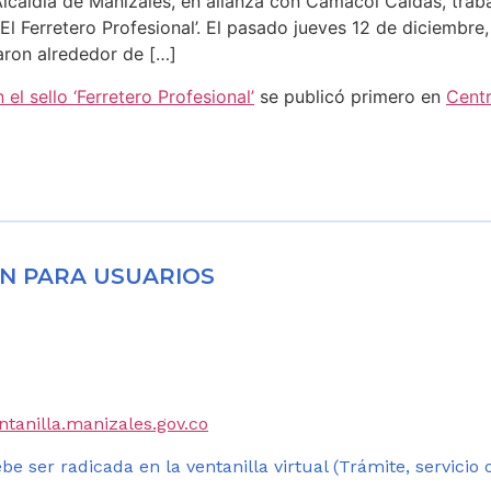
lcaldía de Manizales, en alianza con Camacol Caldas, traba
‘El Ferretero Profesional’. El pasado jueves 12 de diciembr
aron alrededor de […]
 el sello ‘Ferretero Profesional’
se publicó primero en
Centr
N PARA USUARIOS
entanilla.manizales.gov.co
be ser radicada en la ventanilla virtual (Trámite, servicio