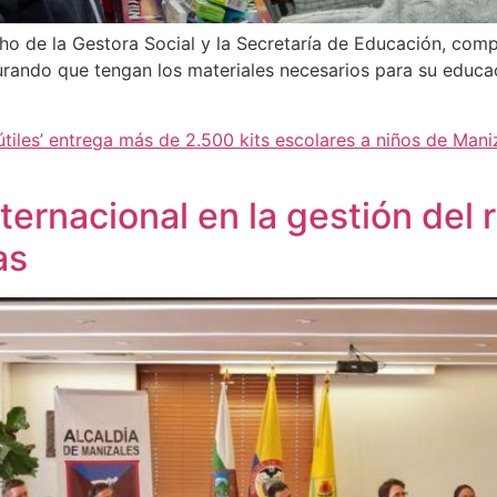
ho de la Gestora Social y la Secretaría de Educación, comp
gurando que tengan los materiales necesarios para su educ
]
iles’ entrega más de 2.500 kits escolares a niños de Mani
ternacional en la gestión del r
as